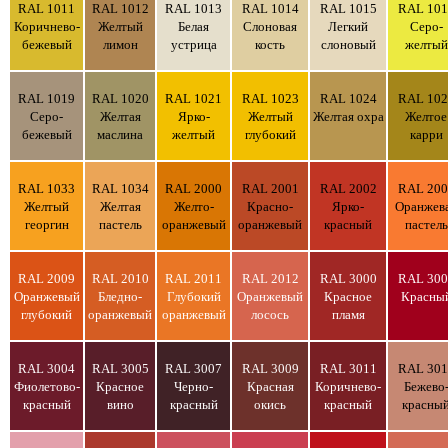
RAL 1011
RAL 1012
RAL 1013
RAL 1014
RAL 1015
RAL 101
Коричнево-
Желтый
Белая
Слоновая
Легкий
Серо-
бежевый
лимон
устрица
кость
слоновый
желтый
RAL 1019
RAL 1020
RAL 1021
RAL 1023
RAL 1024
RAL 102
Серо-
Желтая
Ярко-
Желтый
Желтая охра
Желтое
бежевый
маслина
желтый
глубокий
карри
RAL 1033
RAL 1034
RAL 2000
RAL 2001
RAL 2002
RAL 200
Желтый
Желтая
Желто-
Красно-
Ярко-
Оранжев
георгин
пастель
оранжевый
оранжевый
красный
пастель
RAL 2009
RAL 2010
RAL 2011
RAL 2012
RAL 3000
RAL 300
Оранжевый
Бледно-
Глубокий
Оранжевый
Красное
Красны
глубокий
оранжевый
оранжевый
лосось
пламя
RAL 3004
RAL 3005
RAL 3007
RAL 3009
RAL 3011
RAL 301
Фиолетово-
Красное
Черно-
Красная
Коричнево-
Бежево
красный
вино
красный
окись
красный
красны