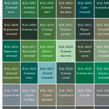
RAL 6000
RAL 6001
RAL 6002
RAL 6003
RAL 6004
RAL 600
Зеленый
Зеленый
Зеленый
Зеленая
Сине-
Зеленый 
воск
изумруд
лист
маслина
зеленый
RAL 6008
RAL 6009
RAL 6010
RAL 6011
RAL 6012
RAL 601
Коричнево-
Зеленая ель
Зеленая
Зеленая
Черно-
Зелены
зеленый
трава
резеда
зеленый
тростни
RAL 6016
RAL 6017
RAL 6018
RAL 6019
RAL 6020
RAL 602
Бирюзово-
Весенний
Желто-
Зеленая
Зеленый
Бледно-
зеленый
зеленый
зеленый
пастель
хром
зелены
RAL 6025
RAL 6026
RAL 6027
RAL 6028
RAL 6029
RAL 603
Зеленый
Зеленый
Легкий
Зеленая
Зеленая мята
Бледно-
папоротник
опал
зеленый
сосна
зелены
RAL 7000
RAL 7001
RAL 7002
RAL 7003
RAL 7004
RAL 700
Серая белка
Серое
Серая
Серый мох
Серый
Мышины
серебро
маслина