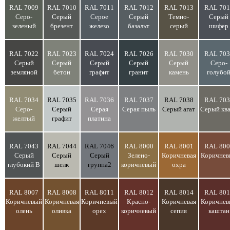
RAL 7009
RAL 7010
RAL 7011
RAL 7012
RAL 7013
RAL 701
Серо-
Серый
Серое
Серый
Темно-
Серый
зеленый
брезент
железо
базальт
серый
шифер
RAL 7022
RAL 7023
RAL 7024
RAL 7026
RAL 7030
RAL 703
Серый
Серый
Серый
Серый
Серый
Серо-
земляной
бетон
графит
гранит
камень
голубо
RAL 7034
RAL 7035
RAL 7036
RAL 7037
RAL 7038
RAL 703
Серо-
Серый
Серая
Серая пыль
Серый агат
Серый кв
желтый
графит
платина
RAL 7043
RAL 7044
RAL 7046
RAL 8000
RAL 8001
RAL 800
Серый
Серый
Серый
Зелено-
Коричневая
Коричнев
глубокий В
шелк
группа2
коричневый
охра
RAL 8007
RAL 8008
RAL 8011
RAL 8012
RAL 8014
RAL 801
Коричневый
Коричневая
Коричневый
Красно-
Коричневая
Коричнев
олень
оливка
орех
коричневый
сепия
каштан