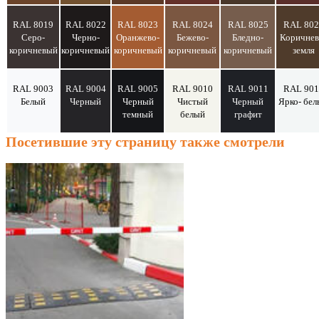
RAL 8019
RAL 8022
RAL 8023
RAL 8024
RAL 8025
RAL 802
Серо-
Черно-
Оранжево-
Бежево-
Бледно-
Коричнев
коричневый
коричневый
коричневый
коричневый
коричневый
земля
RAL 9003
RAL 9004
RAL 9005
RAL 9010
RAL 9011
RAL 901
Белый
Черный
Черный
Чистый
Черный
Ярко- бе
темный
белый
графит
Посетившие эту страницу также смотрели