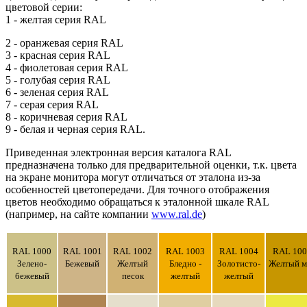
цветовой серии:
1 - желтая серия RAL
2 - оранжевая серия RAL
3 - красная серия RAL
4 - фиолетовая серия RAL
5 - голубая серия RAL
6 - зеленая серия RAL
7 - серая серия RAL
8 - коричневая серия RAL
9 - белая и черная серия RAL.
Приведенная электронная версия каталога RAL
предназначена только для предварительной оценки, т.к. цвета
на экране монитора могут отличаться от эталона из-за
особенностей цветопередачи. Для точного отображения
цветов необходимо обращаться к эталонной шкале RAL
(например, на сайте компании
www.ral.de
)
RAL 1000
RAL 1001
RAL 1002
RAL 1003
RAL 1004
RAL 100
Зелено-
Бежевый
Желтый
Бледно -
Золотисто-
Желтый м
бежевый
песок
желтый
желтый