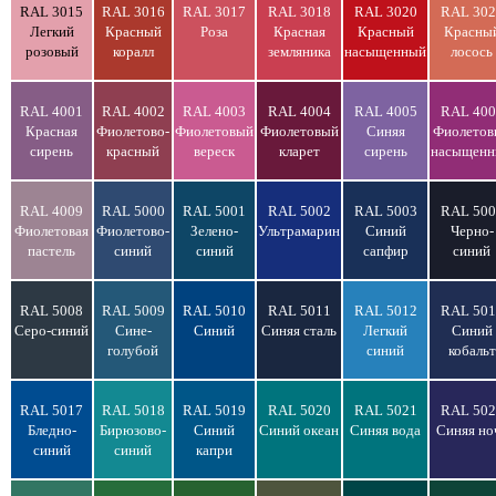
RAL 3015
RAL 3016
RAL 3017
RAL 3018
RAL 3020
RAL 302
Легкий
Красный
Роза
Красная
Красный
Красны
розовый
коралл
земляника
насыщенный
лосось
RAL 4001
RAL 4002
RAL 4003
RAL 4004
RAL 4005
RAL 400
Красная
Фиолетово-
Фиолетовый
Фиолетовый
Синяя
Фиолетов
сирень
красный
вереск
кларет
сирень
насыщен
RAL 4009
RAL 5000
RAL 5001
RAL 5002
RAL 5003
RAL 500
Фиолетовая
Фиолетово-
Зелено-
Ультрамарин
Синий
Черно-
пастель
синий
синий
сапфир
синий
RAL 5008
RAL 5009
RAL 5010
RAL 5011
RAL 5012
RAL 501
Серо-синий
Сине-
Синий
Синяя сталь
Легкий
Синий
голубой
синий
кобальт
RAL 5017
RAL 5018
RAL 5019
RAL 5020
RAL 5021
RAL 502
Бледно-
Бирюзово-
Синий
Синий океан
Синяя вода
Синяя но
синий
синий
капри