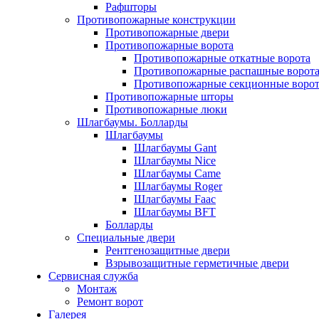
Рафшторы
Противопожарные конструкции
Противопожарные двери
Противопожарные ворота
Противопожарные откатные ворота
Противопожарные распашные ворот
Противопожарные секционные ворот
Противопожарные шторы
Противопожарные люки
Шлагбаумы. Болларды
Шлагбаумы
Шлагбаумы Gant
Шлагбаумы Nice
Шлагбаумы Сame
Шлагбаумы Roger
Шлагбаумы Faac
Шлагбаумы BFT
Болларды
Специальные двери
Рентгенозащитные двери
Взрывозащитные герметичные двери
Сервисная служба
Монтаж
Ремонт ворот
Галерея