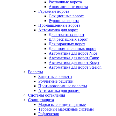
Распашные ворота
Алюминиевые ворота
Гаражные ворота
Секционные ворота
Рулонные ворота
Промышленные ворота
Автоматика для ворот
Для откатных ворот
Для распашных ворот
Для гаражных ворот
Для промышленных ворот
Автоматика для ворот Nice
Автоматика для ворот Сame
Автоматика для ворот Roger
Автоматика для ворот Steelon
Роллеты
Защитные роллеты
Роллетные решетки
Противовзломные роллеты
Автоматика для роллет
Системы остекления
Солнцезащита
Маркизы солнцезащитные
Террасные маркизные системы
Рефлексоли