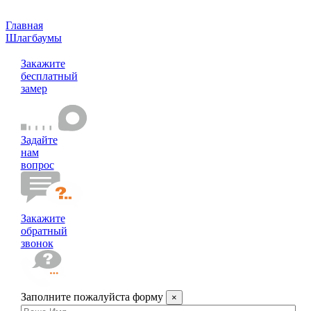
Главная
Шлагбаумы
Шлагбаумы Gant
Закажите
бесплатный
замер
Задайте
нам
вопрос
Закажите
обратный
звонок
Заполните пожалуйста форму
×