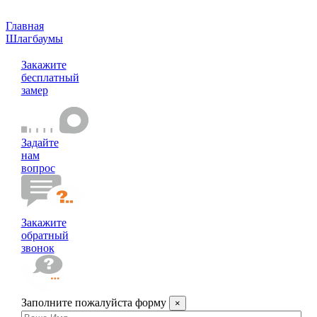
Главная
Шлагбаумы
Шлагбаумы Faac
Закажите
бесплатный
замер
Задайте
нам
вопрос
Закажите
обратный
звонок
Заполните пожалуйста форму
×