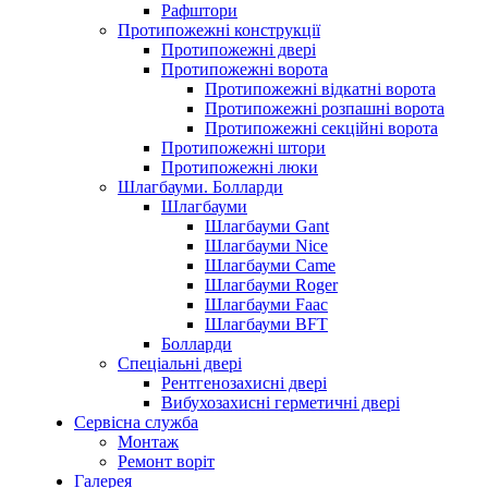
Рафштори
Протипожежні конструкції
Протипожежні двері
Протипожежні ворота
Протипожежні відкатні ворота
Протипожежні розпашні ворота
Протипожежні секційні ворота
Протипожежні штори
Протипожежні люки
Шлагбауми. Болларди
Шлагбауми
Шлагбауми Gant
Шлагбауми Nice
Шлагбауми Сame
Шлагбауми Roger
Шлагбауми Faac
Шлагбауми BFT
Болларди
Спеціальні двері
Рентгенозахисні двері
Вибухозахисні герметичні двері
Сервісна служба
Монтаж
Ремонт воріт
Галерея