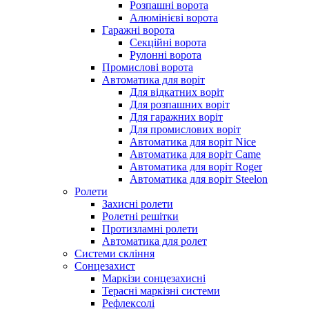
Розпашні ворота
Алюмінієві ворота
Гаражні ворота
Секційні ворота
Рулонні ворота
Промислові ворота
Автоматика для воріт
Для відкатних воріт
Для розпашних воріт
Для гаражних воріт
Для промислових воріт
Автоматика для воріт Nice
Автоматика для воріт Сame
Автоматика для воріт Roger
Автоматика для воріт Steelon
Ролети
Захисні ролети
Ролетні решітки
Протизламні ролети
Автоматика для ролет
Системи скління
Сонцезахист
Маркізи сонцезахисні
Терасні маркізні системи
Рефлексолі