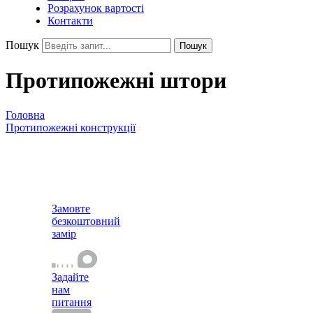
Розрахунок вартості
Контакти
Пошук
Пошук
Протипожежні штори
Головна
Протипожежні конструкції
Протипожежні штори
Замовте
безкоштовний
замір
Задайте
нам
питання