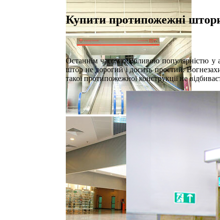
Купити протипожежні штори,
Останнім часом особливою популярністю у а
штор не дорогий і досить простий. Вогнезах
такої протипожежної конструкції не відбиваєт