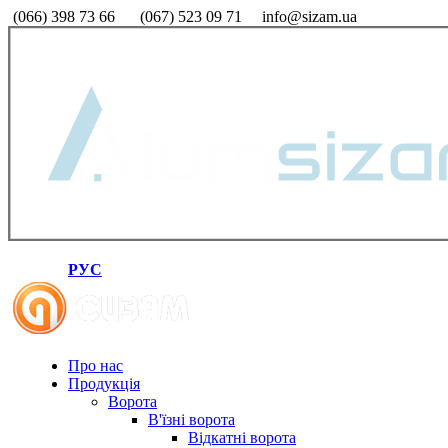
(066) 398 73 66
(067) 523 09 71
info@sizam.ua
РУС
Про нас
Продукція
Ворота
В'їзні ворота
Відкатні ворота