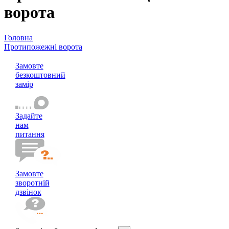
ворота
Головна
Протипожежні ворота
Протипожежні секційні ворота
Замовте
безкоштовний
замір
Задайте
нам
питання
Замовте
зворотній
дзвінок