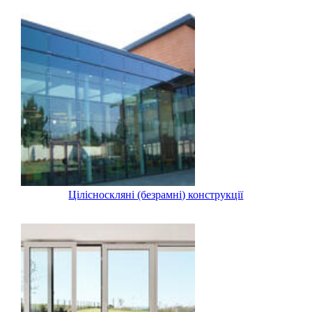
Цілісноскляні (безрамні) конструкції