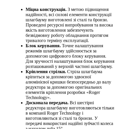
Міцна конструкція.
З метою підвищення
надійності, всі силові елементи конструкції
шлагбауму виготовлені зі сталі та бронзи.
Проведені ресурсні випробування та висока
якість виготовлення забезпечують
безвідмовну роботу обладнання протягом
тривалого терміну експлуатації.
Блок керування.
Точне налаштування
режимів шлагбауму здійснюється за
допомогою цифрового блоку керування.
Для зручності налаштування блок керування
розташований у верхній частині шлагбауму.
Кріплення стрілки.
Стріла шлагбаума
кріпиться за допомогою здвоєної
алюмінієвої кришки безпосередньо до валу
редуктора за допомогою оригінальних
елементів кріплення розробки «Roger
Technology».
Досконала передача.
Всі шестірні
редуктора шлагбауму виготовляються тільки
в компанії Roger Technology і
виготовляються зі сталі та бронзи. У
передачі використані надійні зубчасті колеса
з нахилом зуба 15°.