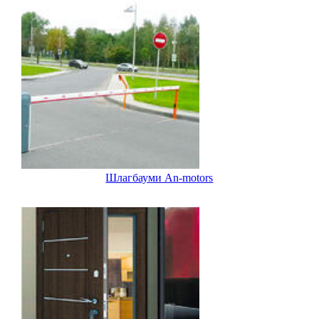
Шлагбауми An-motors