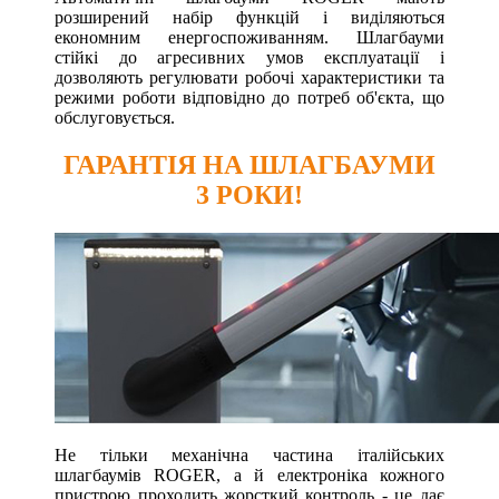
розширений набір функцій і виділяються
економним енергоспоживанням. Шлагбауми
стійкі до агресивних умов експлуатації і
дозволяють регулювати робочі характеристики та
режими роботи відповідно до потреб об'єкта, що
обслуговується.
ГАРАНТІЯ НА ШЛАГБАУМИ
3 РОКИ!
Не тільки механічна частина італійських
шлагбаумів ROGER, а й електроніка кожного
пристрою проходить жорсткий контроль - це дає