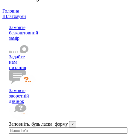
Головна
Шлагбауми
Шлагбауми Roger
Замовте
безкоштовний
замір
Задайте
нам
питання
Замовте
зворотній
дзвінок
Заповніть, будь ласка, форму
×