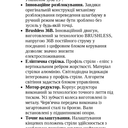
Інноваційне розблокування.
Завдяки
оригінальній конструкції механізму
розблокування переведення шлагбауму в
ручний режим може бути зроблено без
зусиль у будь-якій точці.
Brushless 36В.
Інноваційний двигун,
виготовлений за технологією BRUSHLESS,
напругою 36В постійного струму у
поєднанні з цифровим блоком керування
дозволяє значно знизити
електроспоживання.
Еліптична стрілка.
Профіль стріли - еліпс з
вертикальним ребром жорсткості. Матеріал
стрілки алюмінію. Світлодіодна індикація
інтегрована у профіль стріли. Алгоритм
світіння задається блоком управління.
Мотор-редуктор.
Корпус редуктора
виконаний за технологією точного лиття під
тиском. Усі зубчасті колеса виготовлені із
металу. Черв'ячна передача виконана із
загартованої сталі та бронзи. Вали
встановлені у підшипникові опори.
Точне налаштування.
Налаштування
кінцевих положень стріли здійснюється з