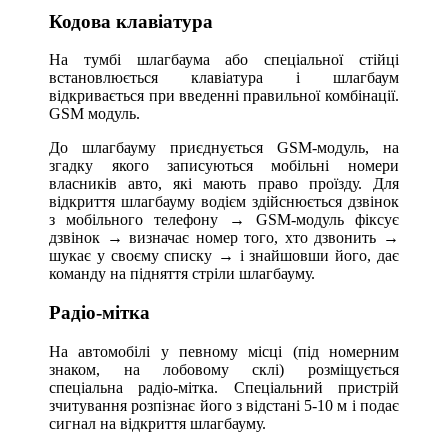
Кодова клавіатура
На тумбі шлагбаума або спеціальної стійці
встановлюється клавіатура і шлагбаум
відкривається при введенні правильної комбінації.
GSM модуль.
До шлагбауму приєднується GSM-модуль, на
згадку якого записуються мобільні номери
власників авто, які мають право проїзду. Для
відкриття шлагбауму водієм здійснюється дзвінок
з мобільного телефону → GSM-модуль фіксує
дзвінок → визначає номер того, хто дзвонить →
шукає у своєму списку → і знайшовши його, дає
команду на підняття стріли шлагбауму.
Радіо-мітка
На автомобілі у певному місці (під номерним
знаком, на лобовому склі) розміщується
спеціальна радіо-мітка. Спеціальний пристрій
зчитування розпізнає його з відстані 5-10 м і подає
сигнал на відкриття шлагбауму.