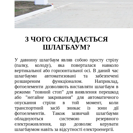
З ЧОГО СКЛАДАЄТЬСЯ
ШЛАГБАУМ?
У давнину шлагбаум являв собою просту стрілу
(палку, колоду), яка поверталася навколо
вертикальної або горизонтальної осі. В даний час
шлагбауми автоматизовані та забезпечені
розширеним функціоналом. Наприклад,
фотоелементи дозволяють виставляти шлагбаум в
режими "повний стоп" для виявлення перешкод
або "негайне закривання" для автоматичного
опускання стріли в той момент, коли
транспортний засіб зникає із зони дії
фотоелементів. Також зазвичай шлагбауми
обладнуються системою резервного
електроживлення, що дозволяє керувати
шлагбаумом навіть за відсутності електроенергії.