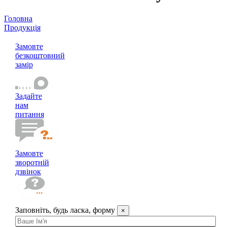
Головна
Продукція
Шлагбауми
Замовте
безкоштовний
замір
Задайте
нам
питання
Замовте
зворотній
дзвінок
Заповніть, будь ласка, форму
×