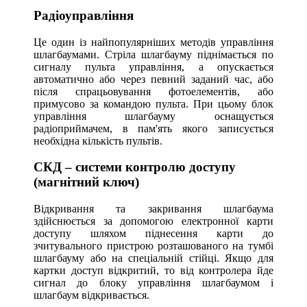
Радіоуправління
Це один із найпопулярніших методів управління
шлагбаумами. Стріла шлагбауму піднімається по
сигналу пульта управління, а опускається
автоматично або через певний заданий час, або
після спрацьовування фотоелементів, або
примусово за командою пульта. При цьому блок
управління шлагбауму оснащується
радіоприймачем, в пам'ять якого записується
необхідна кількість пультів.
СКД – системи контролю доступу
(магнітний ключ)
Відкривання та закривання шлагбаума
здійснюється за допомогою електронної карти
доступу шляхом піднесення карти до
зчитувального пристрою розташованого на тумбі
шлагбауму або на спеціальній стійці. Якщо для
картки доступ відкритий, то від контролера йде
сигнал до блоку управління шлагбаумом і
шлагбаум відкривається.