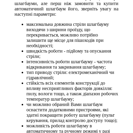
шлагбауми, але перш ніж замовити та купити
автоматичний шлагбаум його, зверніть увагу на
наступні параметри:
максимальна довжина стріли шлагбауму
виходячи з ширини проїзду, що
перекривається, можливо потрібно
залишити ще місце для пішоходів при
необхідності;
швидкість роботи - підйому та опускання
стріли;
інтенсивність роботи шлагбауму - частота
відкривання та закривання шлагбауму;
тип приводу стріли: електромеханічний чи
гідравлічний;
стійкість всіх елементів конструкції до
впливу несприятливих факторів довкілля:
пилу, вологи тощо, а також діапазон робочих
температур шлагбауму;
чи можливо обраний Вами шлагбаум
оснастити додатковими пристроями, які
здатні покращити роботу шлагбауму (пульт
керування, прилад контролю доступу тощо);
можливість роботи шлагбауму в
автоматичному та ручному режимі у разі