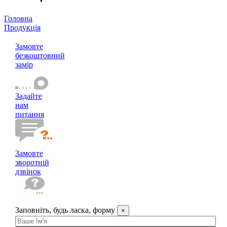
Головна
Продукція
Сонцезахист
Замовте
безкоштовний
замір
Задайте
нам
питання
Замовте
зворотній
дзвінок
Заповніть, будь ласка, форму
×