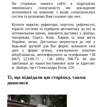
На сторінках нашого сайту в підрозділах
зовнішнього сонцезахисту ми докладніше
зупинимося на кожному з видів сонцезахисних
систем та розповімо Вам головне про них.
Купити маркізи, рафштори, перголи, рефлексолі,
терасні системи та підібрати автоматику до неї за
оптимальною ціною, замовити доставку у Дніпро,
Запоріжжя, Одесу, Київ, Харків та інші міста
України, легко. Достатньо звернутися до нас у
будь-якій зручній для Вас формі: залишити свої
дані у формі зв'язку, електронною поштою
info@sizam.ua, зателефонувати за телефонами
+38
(067) 523-09-71
,
+38 (066) 398-73- 66
або
завітавши до нашої виставкової зали за адресою:
м. Дніпро, пр-т Олександра Поля, 129.
Ті, що відвідали цю сторінку, також
дивилися