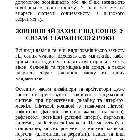
допомогою зовнішнього або, як її ще називають
зовнішнього, сонцезахисту. У наш час можна
вибрати системи сонцезахисту із широкого
асортименту.
ЗОВНІШНИЙ ЗАХИСТ ВІД СОНЦЯ У
СИЗАМ З ГАРАНТІЄЮ 2 РОКИ
Всі види навісів та інші види зовнішнього захисту
від сонця чудово підходять для магазинів, кафе,
приватного будинку та навіть квартир для захисту
вікон, балконів та приміщень від сонця, а також
накриття терас, альтанок, ганку та інших
майданчиків.
Останнім часом дизайнери та архітектори дуже
часто використовують зовнішні сонцезахисні
системи при проектуванні дизайну та інтер'єру:
маркізи (ліктьові, ковшові, з падаючим ліктем),
рафштори (фасадні зовнішні жалюзі на вікна),
рефлексолі (зовнішні рулонні штори), пергольні
системи, навіс терасові маркізи. Це можуть бути
стаціонарні, знімні, розсувні та висувні маркізи,
перголи (алюмінієві та дерев'яні), навіси та інші
системи сонцезахисту фасадів та вікон, що