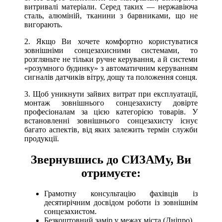
витривалі матеріали. Серед таких — нержавіюча
сталь, алюміній, тканини з барвниками, що не
вигорають.
2. Якщо Ви хочете комфортно користуватися
зовнішніми сонцезахисними системами, то
розгляньте не тільки ручне керування, а й системи
«розумного будинку» з автоматичним керуванням
сигналів датчиків вітру, дощу та положення сонця.
3. Щоб уникнути зайвих витрат при експлуатації,
монтаж зовнішнього сонцезахисту довірте
професіоналам за цією категорією товарів. У
встановленні зовнішнього сонцезахисту існує
багато аспектів, від яких залежить термін служби
продукції.
Звернувшись до СИЗАМу, Ви
отримуєте:
Грамотну консультацію фахівців із
десятирічним досвідом роботи із зовнішнім
сонцезахистом.
Безкоштовний замір у межах міста (Дніпро).