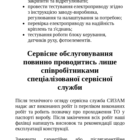
закріпити та відрегулювати;
провести тестування електроприводу згідно
з інструкцією заводу-виробника,
регулювання та налаштування за потребою;
перевірка електроприводу на надійність
кріплень та з'єднань;
тестування роботи блоку керування,
датчиків руху, фотоелементів.
Сервісне обслуговування
повинно проводитись лише
співробітниками
спеціалізованої сервісної
служби
Після технічного огляду сервісна служба СИЗАМ
надає акт виконаних робіт із переліком виконаних
робіт та робить позначку про проходження ТО у
паспорті виробу. Після закінчення всіх робіт наші
фахівці напишуть висновок та рекомендації щодо
експлуатації конструкції.
Замовити гарантійне або післягарантійне