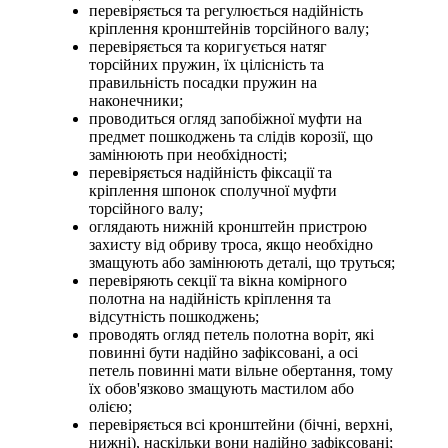
перевіряється та регулюється надійність
кріплення кронштейнів торсійного валу;
перевіряється та коригується натяг
торсійних пружин, їх цілісність та
правильність посадки пружин на
наконечники;
проводиться огляд запобіжної муфти на
предмет пошкоджень та слідів корозії, що
замінюють при необхідності;
перевіряється надійність фіксації та
кріплення шпонок сполучної муфти
торсійного валу;
оглядають нижній кронштейн пристрою
захисту від обриву троса, якщо необхідно
змащують або замінюють деталі, що труться;
перевіряють секції та вікна комірного
полотна на надійність кріплення та
відсутність пошкоджень;
проводять огляд петель полотна воріт, які
повинні бути надійно зафіксовані, а осі
петель повинні мати вільне обертання, тому
їх обов'язково змащують мастилом або
олією;
перевіряється всі кронштейни (бічні, верхні,
нижні), наскільки вони надійно зафіксовані;