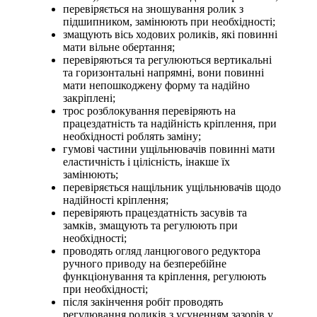
перевіряється на зношування ролик з
підшипником, замінюють при необхідності;
змащують вісь ходових роликів, які повинні
мати вільне обертання;
перевіряються та регулюються вертикальні
та горизонтальні напрямні, вони повинні
мати непошкоджену форму та надійно
закріплені;
трос розблокування перевіряють на
працездатність та надійність кріплення, при
необхідності роблять заміну;
гумові частини ущільнювачів повинні мати
еластичність і цілісність, інакше їх
замінюють;
перевіряється нащільник ущільнювачів щодо
надійності кріплення;
перевіряють працездатність засувів та
замків, змащують та регулюють при
необхідності;
проводять огляд ланцюгового редуктора
ручного приводу на безперебійне
функціонування та кріплення, регулюють
при необхідності;
після закінчення робіт проводять
регулювання роликів з усуненням зазорів у