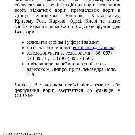
обслуговування воріт секційних воріт, розпашних
воріт, відкатних воріт, промислових воріт в
Дніпрі, Запоріжжі, Нікополі, Кам'янському,
Кривому Розі, Харкові, Одесі, Києві та інших
містах України, ви можете в будь-якій зручній для
Вас формі:
залишити свої дані у формі зв'язку;
по електронній пошті
email:
info@sizam.ua
;
зателефонувати за телефонами:
+38 (067)
523-09-71
,
+38 (066) 398-73-66
;
завітавши до нашої виставкової зали за
адресою: м. Дніпро, пр-т Олександра Поля,
129.
Якщо у Вас виникла необхідність ремонту або
фарбування воріт, звертайтеся до фахівців у
СИЗАМ:
ПРО КОМПАНІЮ