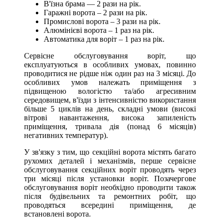
В'їзна брама — 2 рази на рік.
Гаражні ворота – 2 рази на рік.
Промислові ворота – 3 рази на рік.
Алюмінієві ворота – 1 раз на рік.
Автоматика для воріт – 1 раз на рік.
Сервісне обслуговування воріт, що
експлуатуються в особливих умовах, повинно
проводитися не рідше ніж один раз на 3 місяці. До
особливих умов належать приміщення з
підвищеною вологістю та/або агресивним
середовищем, в'їзди з інтенсивністю використання
більше 5 циклів на день, складні умови (високі
вітрові навантаження, висока запиленість
приміщення, тривала дія (понад 6 місяців)
негативних температур).
У зв'язку з тим, що секційні ворота містять багато
рухомих деталей і механізмів, перше сервісне
обслуговування секційних воріт проводять через
три місяці після установки воріт. Позачергове
обслуговування воріт необхідно проводити також
після будівельних та ремонтних робіт, що
проводяться всередині приміщення, де
встановлені ворота.