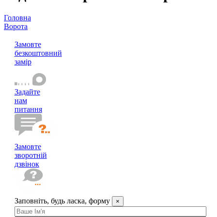
Головна
Ворота
Відкатні ворота в Запоріжжі
Замовте
безкоштовний
замір
Задайте
нам
питання
Замовте
зворотній
дзвінок
Заповніть, будь ласка, форму
×