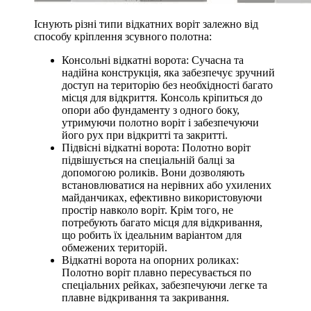
Існують різні типи відкатних воріт залежно від
способу кріплення зсувного полотна:
Консольні відкатні ворота: Сучасна та
надійна конструкція, яка забезпечує зручний
доступ на територію без необхідності багато
місця для відкриття. Консоль кріпиться до
опори або фундаменту з одного боку,
утримуючи полотно воріт і забезпечуючи
його рух при відкритті та закритті.
Підвісні відкатні ворота: Полотно воріт
підвішується на спеціальній балці за
допомогою роликів. Вони дозволяють
встановлюватися на нерівних або ухилених
майданчиках, ефективно використовуючи
простір навколо воріт. Крім того, не
потребують багато місця для відкривання,
що робить їх ідеальним варіантом для
обмежених територій.
Відкатні ворота на опорних роликах:
Полотно воріт плавно пересувається по
спеціальних рейках, забезпечуючи легке та
плавне відкривання та закривання.