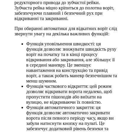
редукторного привода до зубчастої рейки.
Зубчаста рейка міцно кріпиться до полотна воріт,
забезпечуючи плавний і безпечний рух при
відкриванні та закриванні.
При обиранні автоматики для відкатних воріт слід
звернути увагу на декілька важливих функцій:
Функція уповільнення швидкості: ця
функція дозволяє знижувати швидкість руху
воріт на початку та в кінці процесу
відкривання або закривання, але збільшує її
в середині маневру. Це зменшує
навантаження на конструкцію та привід
воріт, а також робить маневр безпечнішим та
менш шумним.
Функція часткового відкриття: цей режим
дозволяє відкривати ворота недалеко, щоб
пропустити пішоходів або виїхати на
вулицю, не відкриваючи їх повністю.
Функція автоматичного закриття: ця
функція дозволяє автоматично закривати
ворота після певного періоду часу, якщо ви
забули натиснути кнопку на пульті. Це
забезпечує додатковий рівень безпеки та