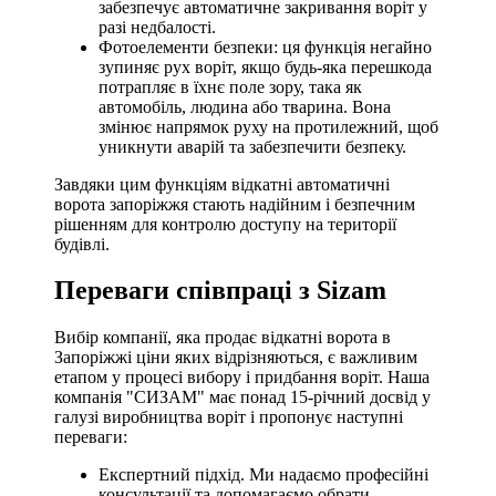
забезпечує автоматичне закривання воріт у
разі недбалості.
Фотоелементи безпеки: ця функція негайно
зупиняє рух воріт, якщо будь-яка перешкода
потрапляє в їхнє поле зору, така як
автомобіль, людина або тварина. Вона
змінює напрямок руху на протилежний, щоб
уникнути аварій та забезпечити безпеку.
Завдяки цим функціям відкатні автоматичні
ворота запоріжжя стають надійним і безпечним
рішенням для контролю доступу на території
будівлі.
Переваги співпраці з Sizam
Вибір компанії, яка продає відкатні ворота в
Запоріжжі ціни яких відрізняються, є важливим
етапом у процесі вибору і придбання воріт. Наша
компанія "СИЗАМ" має понад 15-річний досвід у
галузі виробництва воріт і пропонує наступні
переваги:
Експертний підхід. Ми надаємо професійні
консультації та допомагаємо обрати