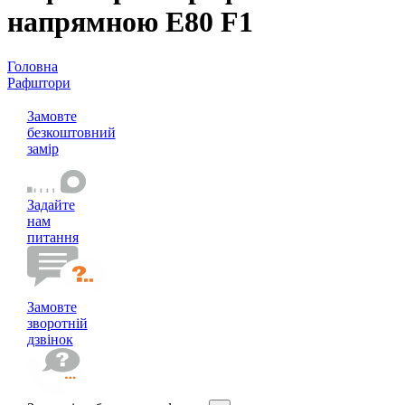
напрямною E80 F1
Головна
Рафштори
Рафштори з профільною напрямною E80 F1
Замовте
безкоштовний
замір
Задайте
нам
питання
Замовте
зворотній
дзвінок