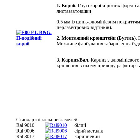
1. Короб.
Гнуті короби різних форм з а
листа
завтовшки
0,5 мм із цинк-алюмінієвим покриттям.
перламутрових відтінків).
2. Монтажний кронштейн
(Бугель).
Г
Можливе фарбування забарвлення будь-
3. Карниз/Вал.
Карниз з алюмінієвог
кріплення в ньому приводу рафштор та
Стандартні кольори ламелей:
Ral 9010
білий
Ral 9006
сірий металік
Ral 8017
коричневий