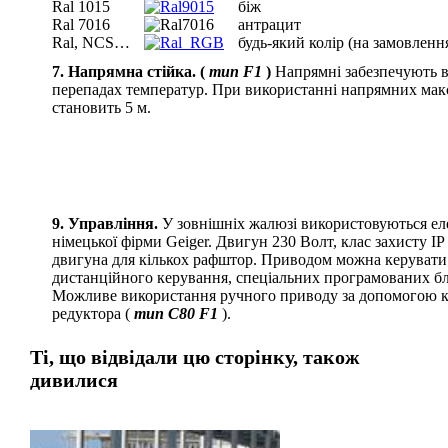
Ral 1015
біж
Ral 7016
антрацит
Ral, NCS…
будь-який колір (на замовленн
7.
Напрямна стійка. (
тип
F1
)
Напрямні забезпечують в
перепадах температур. При використанні напрямних ма
становить 5 м.
9.
Управління.
У зовнішніх жалюзі використовуються ел
німецької фірми Geiger. Двигун 230 Волт, клас захисту I
двигуна для кількох рафштор. Приводом можна керувати 
дистанційного керування, спеціальних програмованих бл
Можливе використання ручного приводу за допомогою ко
редуктора (
тип C80 F1
).
Ті, що відвідали цю сторінку, також
дивилися